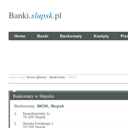
Banki.
slupsk
.pl
Home
Banki
Bankomaty
Kredyty
Prz
Jesteś tutaj:
Strona główna
»
Bankomaty
» SKOK
Bankomaty w Słupsku
Bankomaty:
SKOK, Słupsk
1.
Nowobramska 1c
76-200 Słupsk
2.
Wojska Polskiego 1
76-200 Słupsk