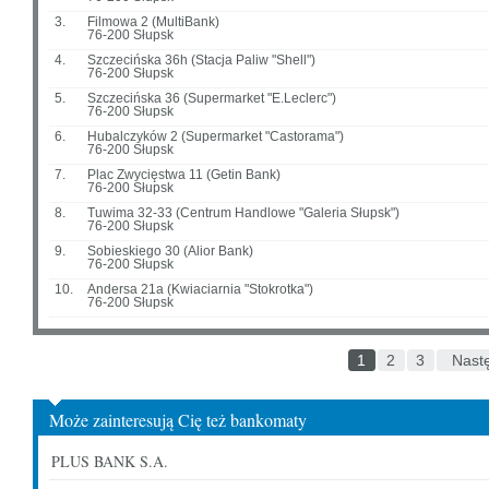
3.
Filmowa 2 (MultiBank)
76-200 Słupsk
4.
Szczecińska 36h (Stacja Paliw "Shell")
76-200 Słupsk
5.
Szczecińska 36 (Supermarket "E.Leclerc")
76-200 Słupsk
6.
Hubalczyków 2 (Supermarket "Castorama")
76-200 Słupsk
7.
Plac Zwycięstwa 11 (Getin Bank)
76-200 Słupsk
8.
Tuwima 32-33 (Centrum Handlowe "Galeria Słupsk")
76-200 Słupsk
9.
Sobieskiego 30 (Alior Bank)
76-200 Słupsk
10.
Andersa 21a (Kwiaciarnia "Stokrotka")
76-200 Słupsk
1
2
3
Nast
Może zainteresują Cię też bankomaty
PLUS BANK S.A.