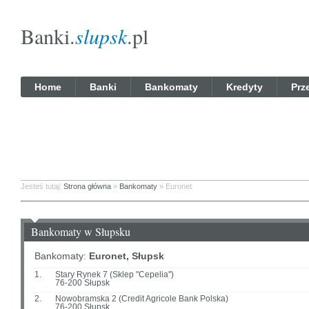
Banki.
slupsk
.pl
Home
Banki
Bankomaty
Kredyty
Prz
Jesteś tutaj:
Strona główna
»
Bankomaty
» Euronet
Bankomaty w Słupsku
Bankomaty:
Euronet, Słupsk
1.
Stary Rynek 7 (Sklep "Cepelia")
76-200 Słupsk
2.
Nowobramska 2 (Credit Agricole Bank Polska)
76-200 Słupsk