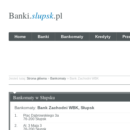
Banki.
slupsk
.pl
Home
Banki
Bankomaty
Kredyty
Prz
Jesteś tutaj:
Strona główna
»
Bankomaty
» Bank Zachodni WBK
Bankomaty w Słupsku
Bankomaty:
Bank Zachodni WBK, Słupsk
1.
Plac Dąbrowskiego 3a
76-200 Słupsk
2.
Al. 3 Maja 3
76-200 Słupsk