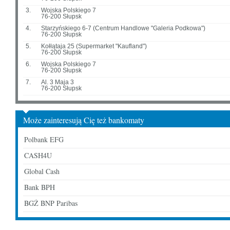
3.
Wojska Polskiego 7
76-200 Słupsk
4.
Starzyńskiego 6-7 (Centrum Handlowe "Galeria Podkowa")
76-200 Słupsk
5.
Kołłątaja 25 (Supermarket "Kaufland")
76-200 Słupsk
6.
Wojska Polskiego 7
76-200 Słupsk
7.
Al. 3 Maja 3
76-200 Słupsk
Może zainteresują Cię też bankomaty
Polbank EFG
CASH4U
Global Cash
Bank BPH
BGŻ BNP Paribas